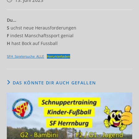
13. Juni 2023
veröffentlicht:
Du…
S
uchst neue Herausforderungen
F
indest Manschaftssport genial
H
hast Bock auf Fussball
SFH_Spielersuche_ALLE
Herunterladen
DAS KÖNNTE DIR AUCH GEFALLEN